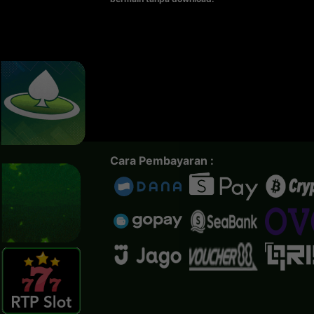
Cara Pembayaran :