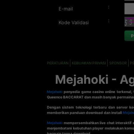
:
E-mail
:
Kode Validasi
P
PERATURAN
KEBIJAKAN PRIVASI
SPONSOR
P
Mejahoki - A
Mejahoki
penyedia game casino online terkenal, 
Queenco BACCARAT dan masih banyak permainan
Dengan sistem teknologi terbaru dan server ke
memberikan panduan download dan install
Mejah
Mejahoki
mempersembahkan live chat interaktif 
menjembatani kebutuhan player melakukan komun
bermain tanpa download.