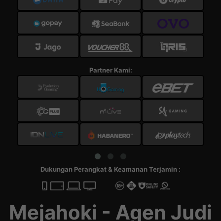
Partner Kami:
Dukungan Perangkat & Keamanan Terjamin :
Mejahoki - Agen Judi