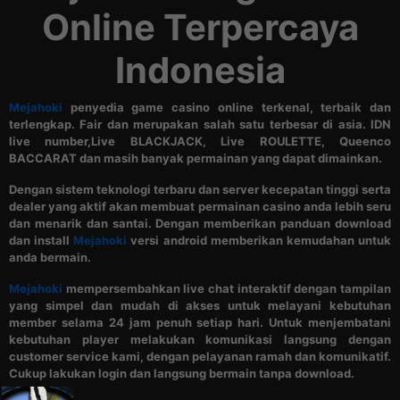
Online Terpercaya
Indonesia
Mejahoki
penyedia game casino online terkenal, terbaik dan
terlengkap. Fair dan merupakan salah satu terbesar di asia. IDN
live number,Live BLACKJACK, Live ROULETTE, Queenco
BACCARAT dan masih banyak permainan yang dapat dimainkan.
Dengan sistem teknologi terbaru dan server kecepatan tinggi serta
dealer yang aktif akan membuat permainan casino anda lebih seru
dan menarik dan santai. Dengan memberikan panduan download
dan install
Mejahoki
versi android memberikan kemudahan untuk
anda bermain.
Mejahoki
mempersembahkan live chat interaktif dengan tampilan
yang simpel dan mudah di akses untuk melayani kebutuhan
member selama 24 jam penuh setiap hari. Untuk menjembatani
kebutuhan player melakukan komunikasi langsung dengan
customer service kami, dengan pelayanan ramah dan komunikatif.
Cukup lakukan login dan langsung bermain tanpa download.